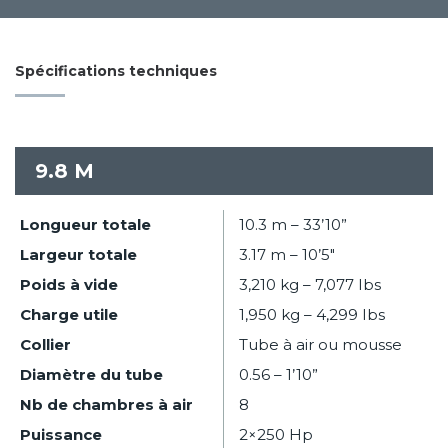
Spécifications techniques
9.8 M
Longueur totale
10.3 m – 33’10”
Largeur totale
3.17 m – 10’5″
Poids à vide
3,210 kg – 7,077 Ibs
Charge utile
1,950 kg – 4,299 Ibs
Collier
Tube à air ou mousse
Diamètre du tube
0.56 – 1’10”
Nb de chambres à air
8
Puissance
2×250 Hp