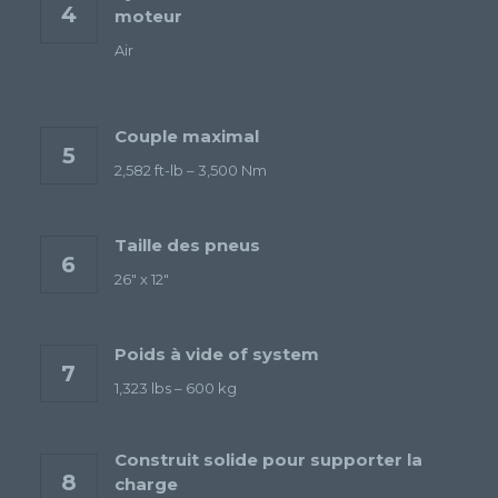
4
moteur
Air
Couple maximal
5
2,582 ft-lb – 3,500 Nm
Taille des pneus
6
26″ x 12″
Poids à vide of system
7
1,323 lbs – 600 kg
Construit solide pour supporter la
8
charge