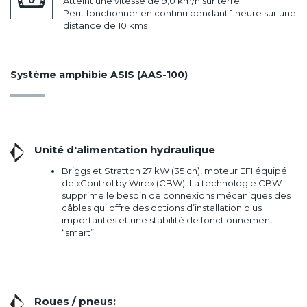
Atteint une vitesse de 9,0 km/h sur terre
Peut fonctionner en continu pendant 1 heure sur une
distance de 10 kms
Système amphibie ASIS (AAS-100)
Unité d'alimentation hydraulique
Briggs et Stratton 27 kW (35 ch), moteur EFI équipé
de «Control by Wire» (CBW). La technologie CBW
supprime le besoin de connexions mécaniques des
câbles qui offre des options d’installation plus
importantes et une stabilité de fonctionnement
“smart”.
Roues / pneus: